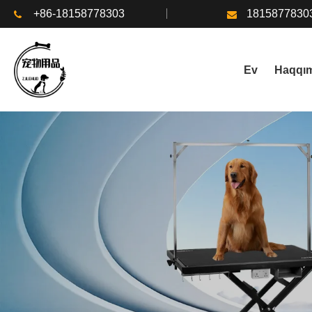
+86-18158778303
1815877830
Ev
Haqqım