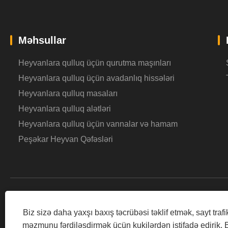
Məhsullar
Heyvanlara qulluq üçün qurutma maşınları
Heyvanlara qulluq üçün avadanlıq hissələri
Heyvanlara qulluq masaları
Heyvanlara qulluq alətləri
Heyvanlara qulluq üçün vannalar və hamam
Peşəkar Heyvan Qəfəsləri
Biz sizə daha yaxşı baxış təcrübəsi təklif etmək, sayt trafi
məzmunu fərdiləşdirmək üçün kukilərdən istifadə edirik. 