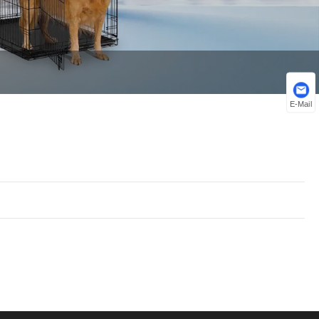
Nederlands
ภาษาไทย
Polski
한국어
E-Mail
Svenska
magyar
Malay
বাংলা ভাষার
Dansk
Suomi