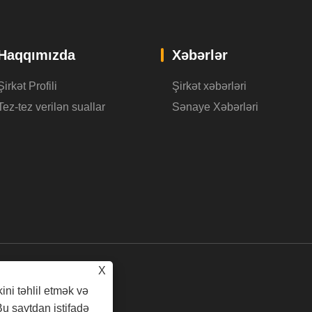
Haqqımızda
Xəbərlər
Şirkət Profili
Şirkət xəbərləri
Tez-tez verilən suallar
Sənaye Xəbərləri
X
kini təhlil etmək və
Bu saytdan istifadə