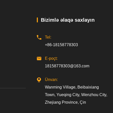
हिन्दी
Pilipino
Bizimlə əlaqə saxlayın
Türkçe
Gaeilge
Tel:
+86-18158778303
العربية
Indonesia
E-poçt:
18158778303@163.com
Norsk‎
تمل
Ünvan:
Wanming Village, Beibaixiang
český
Town, Yueqing City, Wenzhou City,
ελληνικά
Zhejiang Province, Çin
український