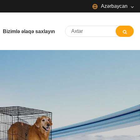
Azərbaycan
English
Bizimlə əlaqə saxlayın
Español
Português
русский
Français
日本語
Deutsch
tiếng Việt
Italiano