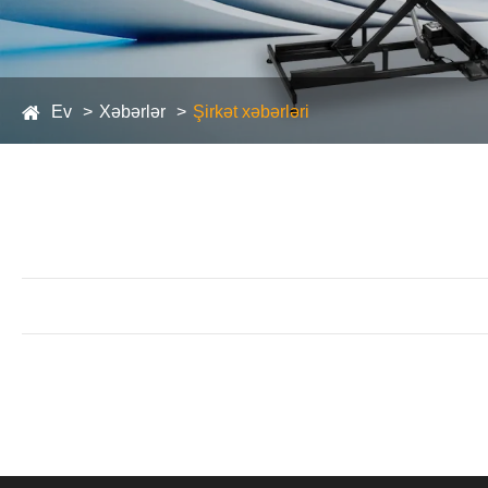
Ev
Xəbərlər
Şirkət xəbərləri