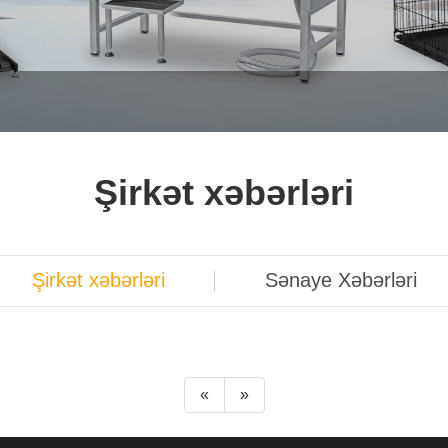
Şirkət xəbərləri
Şirkət xəbərləri
Sənaye Xəbərləri
«
»