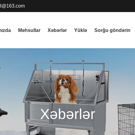
3@163.com
ızda
Məhsullar
Xəbərlər
Yüklə
Sorğu göndərin
Xəbərlər