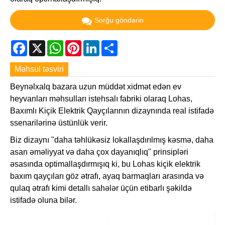
Sorğu göndərin
Facebook
X
WhatsApp
Pinterest
LinkedIn
Share
Məhsul təsviri
Beynəlxalq bazara uzun müddət xidmət edən ev
heyvanları məhsulları istehsalı fabriki olaraq Lohas,
Baxımlı Kiçik Elektrik Qayçılarının dizaynında real istifadə
ssenarilərinə üstünlük verir.
Biz dizaynı "daha təhlükəsiz lokallaşdırılmış kəsmə, daha
asan əməliyyat və daha çox dayanıqlıq" prinsipləri
əsasında optimallaşdırmışıq ki, bu Lohas kiçik elektrik
baxım qayçıları göz ətrafı, ayaq barmaqları arasında və
qulaq ətrafı kimi detallı sahələr üçün etibarlı şəkildə
istifadə oluna bilər.