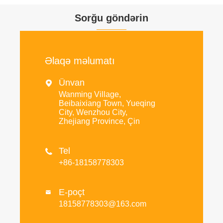
Sorğu göndərin
Əlaqə məlumatı
Ünvan

Wanming Village,
Beibaixiang Town, Yueqing
City, Wenzhou City,
Zhejiang Province, Çin
Tel

+86-18158778303
E-poçt

18158778303@163.com