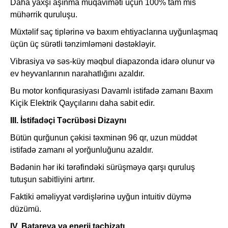
Daha yaxşı aşınma müqaviməti üçün 100% tam mis
mühərrik quruluşu.
Müxtəlif saç tiplərinə və baxım ehtiyaclarına uyğunlaşmaq
üçün üç sürətli tənzimləməni dəstəkləyir.
Vibrasiya və səs-küy məqbul diapazonda idarə olunur və
ev heyvanlarının narahatlığını azaldır.
Bu motor konfiqurasiyası Davamlı istifadə zamanı Baxım
Kiçik Elektrik Qayçılarını daha sabit edir.
III. İstifadəçi Təcrübəsi Dizaynı
Bütün qurğunun çəkisi təxminən 96 qr, uzun müddət
istifadə zamanı əl yorğunluğunu azaldır.
Bədənin hər iki tərəfindəki sürüşməyə qarşı quruluş
tutuşun sabitliyini artırır.
Faktiki əməliyyat vərdişlərinə uyğun intuitiv düymə
düzümü.
IV. Batareya və enerji təchizatı