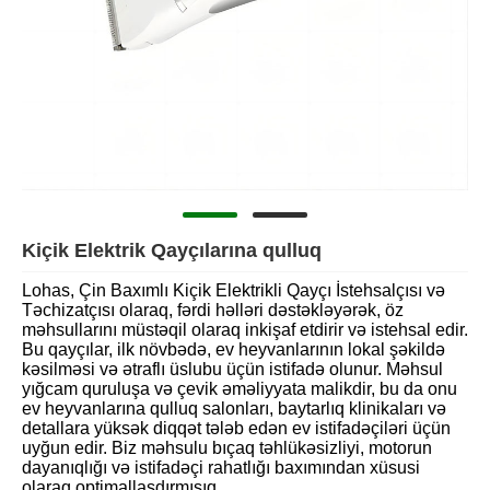
Kiçik Elektrik Qayçılarına qulluq
Lohas, Çin Baxımlı Kiçik Elektrikli Qayçı İstehsalçısı və
Təchizatçısı olaraq, fərdi həlləri dəstəkləyərək, öz
məhsullarını müstəqil olaraq inkişaf etdirir və istehsal edir.
Bu qayçılar, ilk növbədə, ev heyvanlarının lokal şəkildə
kəsilməsi və ətraflı üslubu üçün istifadə olunur. Məhsul
yığcam quruluşa və çevik əməliyyata malikdir, bu da onu
ev heyvanlarına qulluq salonları, baytarlıq klinikaları və
detallara yüksək diqqət tələb edən ev istifadəçiləri üçün
uyğun edir. Biz məhsulu bıçaq təhlükəsizliyi, motorun
dayanıqlığı və istifadəçi rahatlığı baxımından xüsusi
olaraq optimallaşdırmışıq.