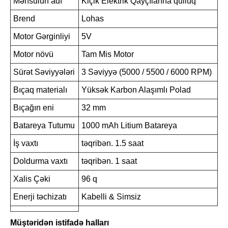
Məhsulun adı
Kiçik Elektrik Qayçılarına qulluq
Brend
Lohas
Motor Gərginliyi
5V
Motor növü
Tam Mis Motor
Sürət Səviyyələri
3 Səviyyə (5000 / 5500 / 6000 RPM)
Bıçaq materialı
Yüksək Karbon Alaşımlı Polad
Bıçağın eni
32 mm
Batareya Tutumu
1000 mAh Litium Batareya
İş vaxtı
təqribən. 1.5 saat
Doldurma vaxtı
təqribən. 1 saat
Xalis Çəki
96 q
Enerji təchizatı
Kabelli & Simsiz
Müştəridən istifadə halları