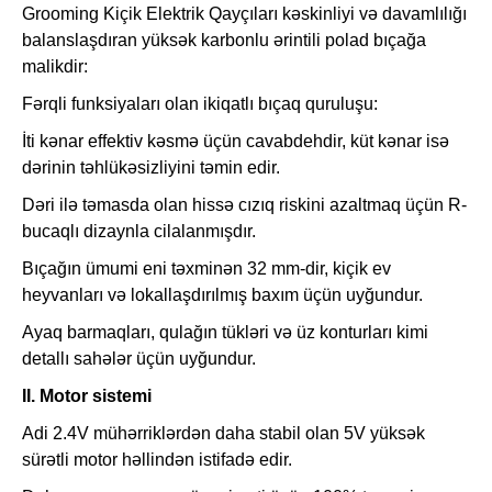
Grooming Kiçik Elektrik Qayçıları kəskinliyi və davamlılığı
balanslaşdıran yüksək karbonlu ərintili polad bıçağa
malikdir:
Fərqli funksiyaları olan ikiqatlı bıçaq quruluşu:
İti kənar effektiv kəsmə üçün cavabdehdir, küt kənar isə
dərinin təhlükəsizliyini təmin edir.
Dəri ilə təmasda olan hissə cızıq riskini azaltmaq üçün R-
bucaqlı dizaynla cilalanmışdır.
Bıçağın ümumi eni təxminən 32 mm-dir, kiçik ev
heyvanları və lokallaşdırılmış baxım üçün uyğundur.
Ayaq barmaqları, qulağın tükləri və üz konturları kimi
detallı sahələr üçün uyğundur.
II. Motor sistemi
Adi 2.4V mühərriklərdən daha stabil olan 5V yüksək
sürətli motor həllindən istifadə edir.