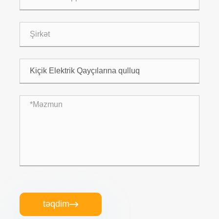
təqdim
