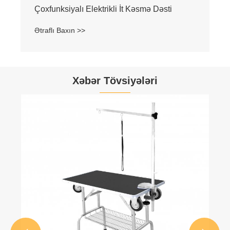
Çoxfunksiyalı Elektrikli İt Kəsmə Dəsti
Ətraflı Baxın >>
Xəbər Tövsiyələri
He
he
Ətr