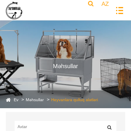
AZ
Məhsullar
Ev
Məhsullar
Heyvanlara qulluq alətləri