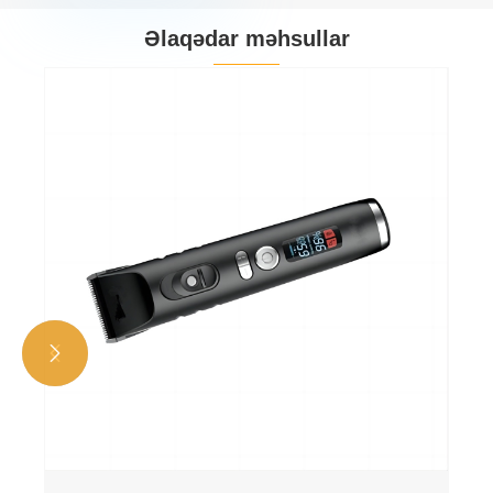
Əlaqədar məhsullar

