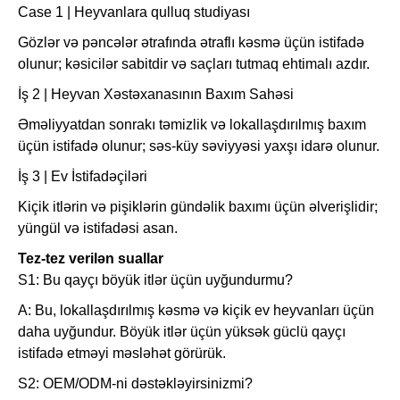
Case 1 | Heyvanlara qulluq studiyası
Gözlər və pəncələr ətrafında ətraflı kəsmə üçün istifadə
olunur; kəsicilər sabitdir və saçları tutmaq ehtimalı azdır.
İş 2 | Heyvan Xəstəxanasının Baxım Sahəsi
Əməliyyatdan sonrakı təmizlik və lokallaşdırılmış baxım
üçün istifadə olunur; səs-küy səviyyəsi yaxşı idarə olunur.
İş 3 | Ev İstifadəçiləri
Kiçik itlərin və pişiklərin gündəlik baxımı üçün əlverişlidir;
yüngül və istifadəsi asan.
Tez-tez verilən suallar
S1: Bu qayçı böyük itlər üçün uyğundurmu?
A: Bu, lokallaşdırılmış kəsmə və kiçik ev heyvanları üçün
daha uyğundur. Böyük itlər üçün yüksək güclü qayçı
istifadə etməyi məsləhət görürük.
S2: OEM/ODM-ni dəstəkləyirsinizmi?