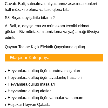
Cavab: Bəli, satınalma ehtiyaclarınız əsasında konkret
həll müzakirə oluna və təsdiqlənə bilər.
S3: Bıçaq dəyişdirilə bilərmi?
A: Bəli, o, dəyişdirmə və müntəzəm texniki xidmət
göstərir. Biz müntəzəm təmizləmə və yağlamağı tövsiyə
edirik.
Qaynar Teqlər: Kiçik Elektrik Qayçılarına qulluq
Əlaqədar Kateqoriya
Heyvanlara qulluq üçün qurutma maşınları
Heyvanlara qulluq üçün avadanlıq hissələri
Heyvanlara qulluq masaları
Heyvanlara qulluq alətləri
Heyvanlara qulluq üçün vannalar və hamam
Peşəkar Heyvan Qəfəsləri