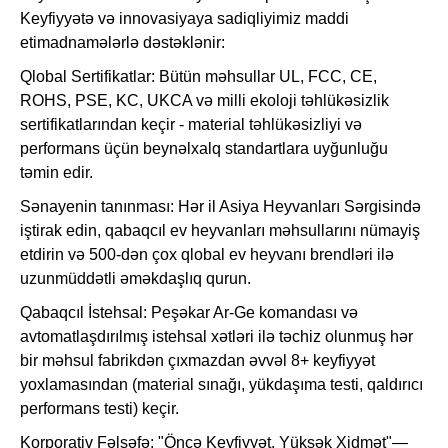
Keyfiyyətə və innovasiyaya sadiqliyimiz maddi
etimadnamələrlə dəstəklənir:
Qlobal Sertifikatlar: Bütün məhsullar UL, FCC, CE,
ROHS, PSE, KC, UKCA və milli ekoloji təhlükəsizlik
sertifikatlarından keçir - material təhlükəsizliyi və
performans üçün beynəlxalq standartlara uyğunluğu
təmin edir.
Sənayenin tanınması: Hər il Asiya Heyvanları Sərgisində
iştirak edin, qabaqcıl ev heyvanları məhsullarını nümayiş
etdirin və 500-dən çox qlobal ev heyvanı brendləri ilə
uzunmüddətli əməkdaşlıq qurun.
Qabaqcıl İstehsal: Peşəkar Ar-Ge komandası və
avtomatlaşdırılmış istehsal xətləri ilə təchiz olunmuş hər
bir məhsul fabrikdən çıxmazdan əvvəl 8+ keyfiyyət
yoxlamasından (material sınağı, yükdaşıma testi, qaldırıcı
performans testi) keçir.
Korporativ Fəlsəfə: "Öncə Keyfiyyət, Yüksək Xidmət"—