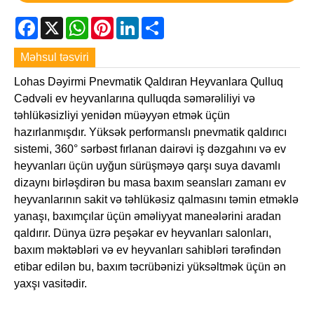
Facebook
X
WhatsApp
Pinterest
LinkedIn
Share
Məhsul təsviri
Lohas Dəyirmi Pnevmatik Qaldıran Heyvanlara Qulluq
Cədvəli ev heyvanlarına qulluqda səmərəliliyi və
təhlükəsizliyi yenidən müəyyən etmək üçün
hazırlanmışdır. Yüksək performanslı pnevmatik qaldırıcı
sistemi, 360° sərbəst fırlanan dairəvi iş dəzgahını və ev
heyvanları üçün uyğun sürüşməyə qarşı suya davamlı
dizaynı birləşdirən bu masa baxım seansları zamanı ev
heyvanlarının sakit və təhlükəsiz qalmasını təmin etməklə
yanaşı, baxımçılar üçün əməliyyat maneələrini aradan
qaldırır. Dünya üzrə peşəkar ev heyvanları salonları,
baxım məktəbləri və ev heyvanları sahibləri tərəfindən
etibar edilən bu, baxım təcrübənizi yüksəltmək üçün ən
yaxşı vasitədir.