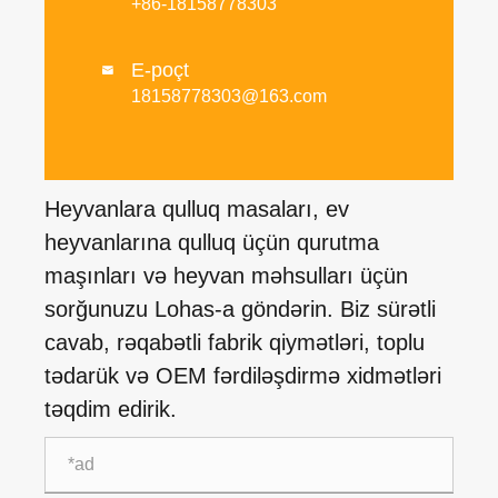
+86-18158778303
E-poçt

18158778303@163.com
Heyvanlara qulluq masaları, ev
heyvanlarına qulluq üçün qurutma
maşınları və heyvan məhsulları üçün
sorğunuzu Lohas-a göndərin. Biz sürətli
cavab, rəqabətli fabrik qiymətləri, toplu
tədarük və OEM fərdiləşdirmə xidmətləri
təqdim edirik.