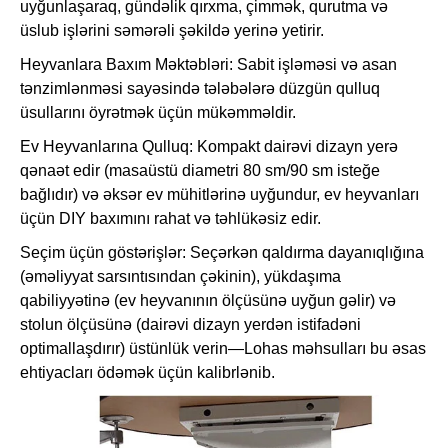
uyğunlaşaraq, gündəlik qırxma, çimmək, qurutma və
üslub işlərini səmərəli şəkildə yerinə yetirir.
Heyvanlara Baxım Məktəbləri: Sabit işləməsi və asan
tənzimlənməsi sayəsində tələbələrə düzgün qulluq
üsullarını öyrətmək üçün mükəmməldir.
Ev Heyvanlarına Qulluq: Kompakt dairəvi dizayn yerə
qənaət edir (masaüstü diametri 80 sm/90 sm isteğe
bağlıdır) və əksər ev mühitlərinə uyğundur, ev heyvanları
üçün DIY baxımını rahat və təhlükəsiz edir.
Seçim üçün göstərişlər: Seçərkən qaldırma dayanıqlığına
(əməliyyat sarsıntısından çəkinin), yükdaşıma
qabiliyyətinə (ev heyvanının ölçüsünə uyğun gəlir) və
stolun ölçüsünə (dairəvi dizayn yerdən istifadəni
optimallaşdırır) üstünlük verin—Lohas məhsulları bu əsas
ehtiyacları ödəmək üçün kalibrlənib.