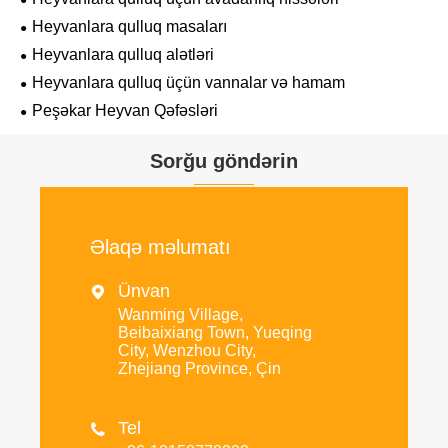
Heyvanlara qulluq masaları
Heyvanlara qulluq alətləri
Heyvanlara qulluq üçün vannalar və hamam
Peşəkar Heyvan Qəfəsləri
Sorğu göndərin
Əlaqə məlumatı
Ünvan

Wanming Village,
Beibaixiang Town, Yueqing
City, Wenzhou City,
Zhejiang Province, Çin
Tel
