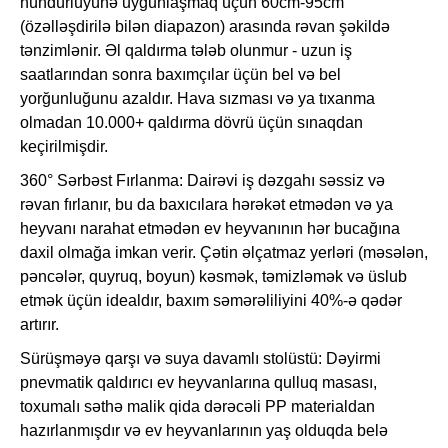
hündürlüyünə uyğunlaşmaq üçün 60cm-95cm
(özəlləşdirilə bilən diapazon) arasında rəvan şəkildə
tənzimlənir. Əl qaldırma tələb olunmur - uzun iş
saatlarından sonra baxımçılar üçün bel və bel
yorğunluğunu azaldır. Hava sızması və ya tıxanma
olmadan 10.000+ qaldırma dövrü üçün sınaqdan
keçirilmişdir.
360° Sərbəst Fırlanma: Dairəvi iş dəzgahı səssiz və
rəvan fırlanır, bu da baxıcılara hərəkət etmədən və ya
heyvanı narahat etmədən ev heyvanının hər bucağına
daxil olmağa imkan verir. Çətin əlçatmaz yerləri (məsələn,
pəncələr, quyruq, boyun) kəsmək, təmizləmək və üslub
etmək üçün idealdır, baxım səmərəliliyini 40%-ə qədər
artırır.
Sürüşməyə qarşı və suya davamlı stolüstü: Dəyirmi
pnevmatik qaldırıcı ev heyvanlarına qulluq masası,
toxumalı səthə malik qida dərəcəli PP materialdan
hazırlanmışdır və ev heyvanlarının yaş olduqda belə