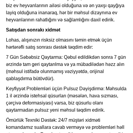
biz ev heyvanlarının ailəsi olduğuna və ən yaxşı qayğıya
layiq olduğuna inanaraq, hər bir məhsul dizaynına ev
heyvanlarının rahatlığını və sağlamlığını daxil edirik.
Satışdan sonrakı xidmət
Lohas, alışınızın risksiz olmasını təmin etmək üçün
hərtərəfli satış sonrası dəstək təqdim edir:
7 Gün Səbəbsiz Qaytarma: Qəbul edildikdən sonra 7 gün
ərzində tam geri qaytarılma və ya mübadilədən həzz alın
(məhsul istifadə olunmamış vəziyyətdə, orijinal
qablaşdırma bütövdür).
Keyfiyyət Problemləri üçün Pulsuz Dəyişdirmə: Məhsulda
1 il ərzində istehsal qüsurları (məsələn, hava sızması,
çərçivə deformasiyası) varsa, biz qüsurlu olanı
qaytarmadan pulsuz yeni məhsul təqdim edirik.
Ömürlük Texniki Dəstək: 24/7 müştəri xidməti
komandamız suallara cavab verməyə və problemləri həll