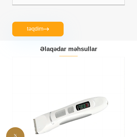
təqdim

Əlaqədar məhsullar

