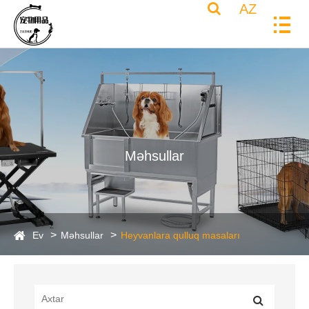
AZ
Məhsullar
Ev
Məhsullar
Heyvanlara qulluq masaları