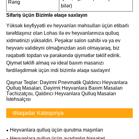
Rəng
bilər)
Sifariş üçün Bizimlə əlaqə saxlayın
Yüksək keyfiyyətli ev heyvanları məhsulları üçün etibarlı
tərəfdaşınız olan Lohas ilə ev heyvanlarınıza qulluq
xidmətinizi yüksəldin. Peşəkar salon sahibi və ya ev
heyvanı valideyni olmağınızdan asılı olmayaraq, biz
rəqabətli topdan və pərakəndə qiymətlər təklif edirik.
Qiymət təklifi almaq və ideal baxım masanızı
fərdiləşdirmək üçün indi bizimlə əlaqə saxlayın!
Qaynar Teqlər: Dəyirmi Pnevmatik Qaldırıcı Heyvanlara
Qulluq Masaları, Dəyirmi Heyvanlara Baxım Masaları
Təchizatçısı, Qaldırıcı Heyvanlara Qulluq Masaları
İstehsalçısı
Əlaqədar Kateqoriya
Heyvanlara qulluq üçün qurutma maşınları
Heyvanlara qulluq üçün avadanlıq hissələri