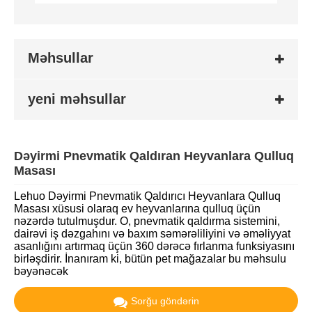
Məhsullar
yeni məhsullar
Dəyirmi Pnevmatik Qaldıran Heyvanlara Qulluq
Masası
Lehuo Dəyirmi Pnevmatik Qaldırıcı Heyvanlara Qulluq
Masası xüsusi olaraq ev heyvanlarına qulluq üçün
nəzərdə tutulmuşdur. O, pnevmatik qaldırma sistemini,
dairəvi iş dəzgahını və baxım səmərəliliyini və əməliyyat
asanlığını artırmaq üçün 360 dərəcə fırlanma funksiyasını
birləşdirir. İnanıram ki, bütün pet mağazalar bu məhsulu
bəyənəcək
Sorğu göndərin