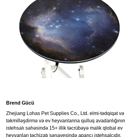
Brend Gücü
Zhejiang Lohas Pet Supplies Co., Ltd. elmi-tədqiqat və
təkmilləşdirmə və ev heyvanlarına qulluq avadanlığının
istehsalı sahəsində 15+ illik təcrübəyə malik qlobal ev
heyvanları təchizatı sənayesində aparıcı istehsalçıdır.