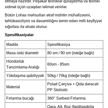
etməyə hazırdır. Peşəkar texniklər quraşdırma və texniki
xidmət üçün uzaqdan təlimat verirlər.
Bütün Lohas məhsulları ətraf mühitin mühafizəsini,
təhlükəsizliyini və davamlılığını təmin edən milli keyfiyyət
sığortası ilə əhatə olunur.
Spesifikasiyalar
Maddə
Spesifikasiya
Masa üstü diametri
80 sm / 90 sm (isteğe bağlı)
Hündürlük
60sm - 95sm
Tənzimləmə Aralığı
Yükdaşıma qabiliyyəti
50kg / 70kg (isteğe bağlı)
Polad Çərçivə + Qida dərəcəli
Material
PP Stolüstü
Fırlanma bucağı
360° Sərbəst Fırlanma
Qara, Ağ, Boz (fərdiləşdirilə