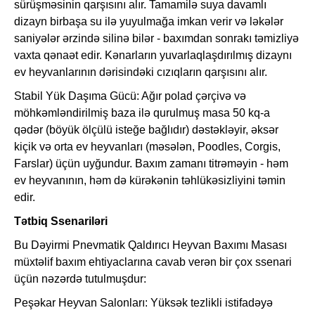
sürüşməsinin qarşısını alır. Tamamilə suya davamlı
dizayn birbaşa su ilə yuyulmağa imkan verir və ləkələr
saniyələr ərzində silinə bilər - baxımdan sonrakı təmizliyə
vaxta qənaət edir. Kənarların yuvarlaqlaşdırılmış dizaynı
ev heyvanlarının dərisindəki cızıqların qarşısını alır.
Stabil Yük Daşıma Gücü: Ağır polad çərçivə və
möhkəmləndirilmiş baza ilə qurulmuş masa 50 kq-a
qədər (böyük ölçülü isteğe bağlıdır) dəstəkləyir, əksər
kiçik və orta ev heyvanları (məsələn, Poodles, Corgis,
Farslar) üçün uyğundur. Baxım zamanı titrəməyin - həm
ev heyvanının, həm də kürəkənin təhlükəsizliyini təmin
edir.
Tətbiq Ssenariləri
Bu Dəyirmi Pnevmatik Qaldırıcı Heyvan Baxımı Masası
müxtəlif baxım ehtiyaclarına cavab verən bir çox ssenari
üçün nəzərdə tutulmuşdur:
Peşəkar Heyvan Salonları: Yüksək tezlikli istifadəyə