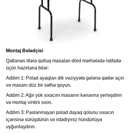
Montaj Bələdçisi
Qatlanan itlərə qulluq masaları dörd mərhələdə istifadə
üçün hazırlana bilər:
Addım 1: Polad ayaqları dik vəziyyətə gələnə qədər açın
və masanı düz bir səthə qoyun.
Addım 2: Ağır yük sıxacını masanın kənarına yerləşdirin
və montaj vintini sıxın.
Addım 3: Paslanmayan polad dayaq qolunu sıxacın
içərisinə sürüşdürün və istədiyiniz hündürlüyə
uyğunlaşdırın.