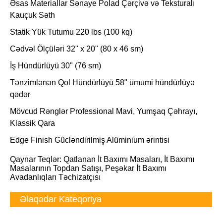
Əsas Materiallar Sənaye Polad Çərçivə və Teksturalı
Kauçuk Səth
Statik Yük Tutumu 220 lbs (100 kq)
Cədvəl Ölçüləri 32" x 20" (80 x 46 sm)
İş Hündürlüyü 30" (76 sm)
Tənzimlənən Qol Hündürlüyü 58" ümumi hündürlüyə
qədər
Mövcud Rənglər Professional Mavi, Yumşaq Çəhrayı,
Klassik Qara
Edge Finish Gücləndirilmiş Alüminium ərintisi
Qaynar Teqlər: Qatlanan İt Baxımı Masaları, İt Baxımı
Masalarının Topdan Satışı, Peşəkar İt Baxımı
Avadanlıqları Təchizatçısı
Əlaqədar Kateqoriya