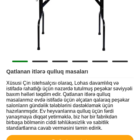
Qatlanan itlərə qulluq masaları
Xüsusi Çin istehsalçısı olaraq, Lohas davamlılıq və
istifadə rahatlığı üçün nəzərdə tutulmuş peşəkar səviyyəli
baxım həlləri təqdim edir. Qatlanan itlərə qulluq
masalarımız evdə istifadə üçün əlçatan qalaraq peşəkar
salonların gündəlik tələblərini dəstəkləmək üçün
hazırlanmışdır. Ev heyvanlarına qulluq üçün fərdi
yanaşmaya diqqət yetirməklə, biz hər bir fabrikdən
birbaşa bölmənin ciddi təhlükəsizlik və sabitlik
standartlarına cavab verməsini təmin edirik.