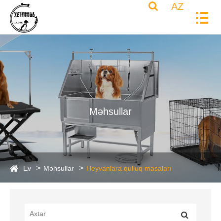
AZ
Məhsullar
Ev
Məhsullar
Heyvanlara qulluq masaları