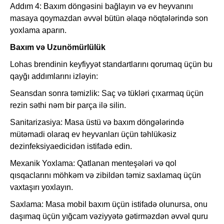
Addım 4: Baxım döngəsini bağlayın və ev heyvanını
masaya qoymazdan əvvəl bütün əlaqə nöqtələrində son
yoxlama aparın.
Baxım və Uzunömürlülük
Lohas brendinin keyfiyyət standartlarını qorumaq üçün bu
qayğı addımlarını izləyin:
Seansdan sonra təmizlik: Saç və tükləri çıxarmaq üçün
rezin səthi nəm bir parça ilə silin.
Sanitarizasiya: Masa üstü və baxım döngələrində
mütəmadi olaraq ev heyvanları üçün təhlükəsiz
dezinfeksiyaedicidən istifadə edin.
Mexanik Yoxlama: Qatlanan menteşələri və qol
qısqaclarını möhkəm və zibildən təmiz saxlamaq üçün
vaxtaşırı yoxlayın.
Saxlama: Masa mobil baxım üçün istifadə olunursa, onu
daşımaq üçün yığcam vəziyyətə gətirməzdən əvvəl quru