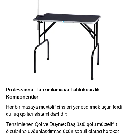
Professional Tənzimləmə və Təhlükəsizlik
Komponentləri
Hər bir masaya müxtəlif cinsləri yerləşdirmək üçün fərdi
qulluq qolları sistemi daxildir:
Tənzimlənən Qol və Düymə: Baş üstü qolu müxtəlif it
ölçülərinə uyğunlaşdırmaq üçün şaquli olaraq hərəkət