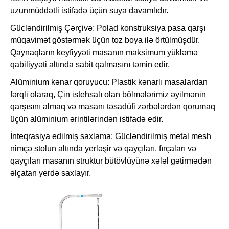
uzunmüddətli istifadə üçün suya davamlıdır.
Gücləndirilmiş Çərçivə: Polad konstruksiya pasa qarşı
müqavimət göstərmək üçün toz boya ilə örtülmüşdür.
Qaynaqların keyfiyyəti masanın maksimum yükləmə
qabiliyyəti altında sabit qalmasını təmin edir.
Alüminium kənar qoruyucu: Plastik kənarlı masalardan
fərqli olaraq, Çin istehsalı olan bölmələrimiz əyilmənin
qarşısını almaq və masanı təsadüfi zərbələrdən qorumaq
üçün alüminium ərintilərindən istifadə edir.
İnteqrasiya edilmiş saxlama: Gücləndirilmiş metal mesh
nimçə stolun altında yerləşir və qayçıları, fırçaları və
qayçıları masanın struktur bütövlüyünə xələl gətirmədən
əlçatan yerdə saxlayır.