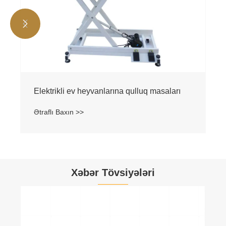


Elektrikli ev heyvanlarına qulluq masaları
Ətraflı Baxın >>
Xəbər Tövsiyələri