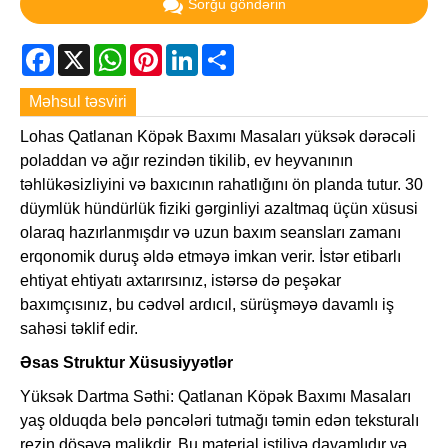
Sorğu göndərin
Facebook
X
WhatsApp
Pinterest
LinkedIn
Share
Məhsul təsviri
Lohas Qatlanan Köpək Baxımı Masaları yüksək dərəcəli
poladdan və ağır rezindən tikilib, ev heyvanının
təhlükəsizliyini və baxıcının rahatlığını ön planda tutur. 30
düymlük hündürlük fiziki gərginliyi azaltmaq üçün xüsusi
olaraq hazırlanmışdır və uzun baxım seansları zamanı
erqonomik duruş əldə etməyə imkan verir. İstər etibarlı
ehtiyat ehtiyatı axtarırsınız, istərsə də peşəkar
baxımçısınız, bu cədvəl ardıcıl, sürüşməyə davamlı iş
sahəsi təklif edir.
Əsas Struktur Xüsusiyyətlər
Yüksək Dartma Səthi: Qatlanan Köpək Baxımı Masaları
yaş olduqda belə pəncələri tutmağı təmin edən teksturalı
rezin döşəyə malikdir. Bu material istiliyə davamlıdır və