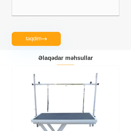
təqdim

Əlaqədar məhsullar