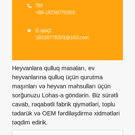
Tel

+86-18158778303
E-poçt

18158778303@163.com
Heyvanlara qulluq masaları, ev
heyvanlarına qulluq üçün qurutma
maşınları və heyvan məhsulları üçün
sorğunuzu Lohas-a göndərin. Biz sürətli
cavab, rəqabətli fabrik qiymətləri, toplu
tədarük və OEM fərdiləşdirmə xidmətləri
təqdim edirik.