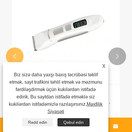


X
Biz sizə daha yaxşı baxış təcrübəsi təklif
etmək, sayt trafikini təhlil etmək və məzmunu
fərdiləşdirmək üçün kukilərdən istifadə
Kiçik Elektrikli Qayçıların Baxımı
edirik. Bu saytdan istifadə etməklə siz
Heyvanlara Qulluq Effektivliyini və Baxım
kukilərdən istifadəmizlə razılaşırsınız.
Məxfilik
Nəticələrini Necə Təkmilləşdirə bilər
Siyasəti
Ətraflı Baxın >>
Rədd edin
Qəbul edin



