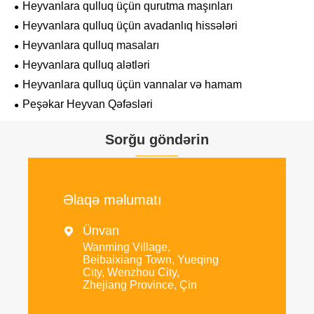
Heyvanlara qulluq üçün qurutma maşınları
Heyvanlara qulluq üçün avadanlıq hissələri
Heyvanlara qulluq masaları
Heyvanlara qulluq alətləri
Heyvanlara qulluq üçün vannalar və hamam
Peşəkar Heyvan Qəfəsləri
Sorğu göndərin
Əlaqə məlumatı
Ünvan

Wanming Village,
Beibaixiang Town, Yueqing
City, Wenzhou City,
Zhejiang Province, Çin